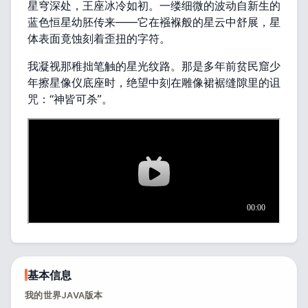
星穹深处，王座冰冷如初。一缕细微的波动自新生的
蓝色恒星幼胚传来——它在襁褓般的星云中舒展，星
体表面竟蚀刻着歪扭的字符。
我凝视那稚拙笔触的星光纹路。那是多年前贫民窟少
年擦星像仪底座时，绝望中刻在雕像裙裾缝隙里的诅
咒：“神皆可杀”。
基本信息
我的世界JAVA版本