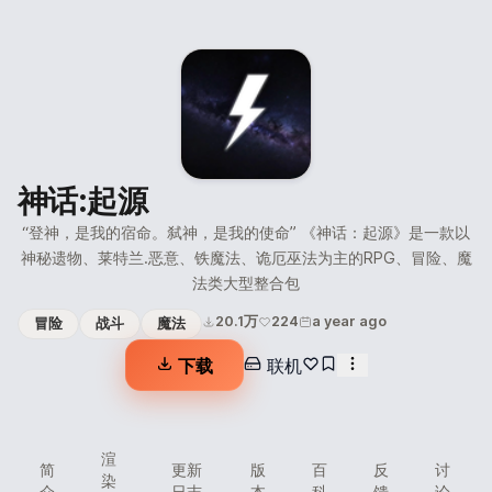
神话:起源
“登神，是我的宿命。弑神，是我的使命” 《神话：起源》是一款以
神秘遗物、莱特兰.恶意、铁魔法、诡厄巫法为主的RPG、冒险、魔
法类大型整合包
20.1万
224
a year ago
冒险
战斗
魔法
下载
联机
渲
简
更新
版
百
反
讨
染
介
日志
本
科
馈
论