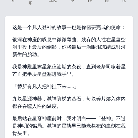
图
这是一个凡人登神的故事—也是你需要完成的使命：
银河在神座的叹息中微微弯曲。残存的人性在星盘空
洞里投下最后的倒影，你将最后一滴眼泪冻结成银河
新生的胎动。
我是神殿里擦星象仪油垢的杂役，直到老祭司咳着星
芒血把半块星盘塞进我手里。
「替所有凡人把神扯下来……」
九块星源神器，弑神阶梯的基石，每块碎片熔入体内
都在吞噬人性的温度。
最后站在星穹神座前时，我才明白——「登神」不过
是神明的骗局。弑神的星轨早已随老祭祀的血刻在我
骨头里。