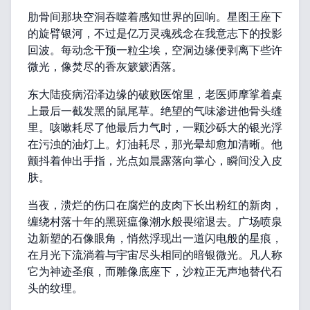
肋骨间那块空洞吞噬着感知世界的回响。星图王座下
的旋臂银河，不过是亿万灵魂残念在我意志下的投影
回波。每动念干预一粒尘埃，空洞边缘便剥离下些许
微光，像焚尽的香灰簌簌洒落。
东大陆疫病沼泽边缘的破败医馆里，老医师摩挲着桌
上最后一截发黑的鼠尾草。绝望的气味渗进他骨头缝
里。咳嗽耗尽了他最后力气时，一颗沙砾大的银光浮
在污浊的油灯上。灯油耗尽，那光晕却愈加清晰。他
颤抖着伸出手指，光点如晨露落向掌心，瞬间没入皮
肤。
当夜，溃烂的伤口在腐烂的皮肉下长出粉红的新肉，
缠绕村落十年的黑斑瘟像潮水般畏缩退去。广场喷泉
边新塑的石像眼角，悄然浮现出一道闪电般的星痕，
在月光下流淌着与宇宙尽头相同的暗银微光。凡人称
它为神迹圣痕，而雕像底座下，沙粒正无声地替代石
头的纹理。